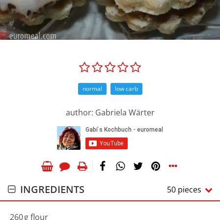
normal
low carb
author: Gabriela Wärter
INGREDIENTS
50 pieces
260
g
flour