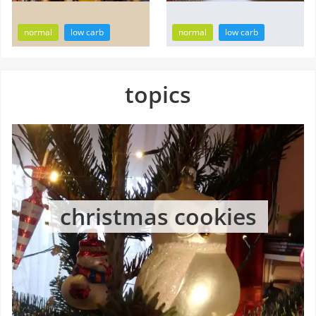
normal
low carb
normal
low carb
topics
christmas cookies