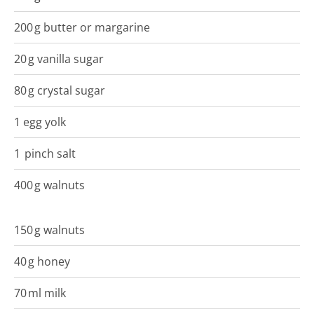
200
g
butter or margarine
20
g
vanilla sugar
80
g
crystal sugar
1
egg yolk
1
pinch
salt
400
g
walnuts
150
g
walnuts
40
g
honey
70
ml
milk