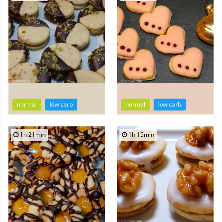
normal
low carb
normal
low carb
1h 21min
1h 15min