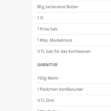
80
g
zerlassene Butter
1 Ei
1
Prise
Salz
1
Msp.
Muskatnuss
½
TL
Salz für das Kochwasser
GARNITUR
150
g
Mohn
1
Päckchen
Vanillezucker
½
TL
Zimt