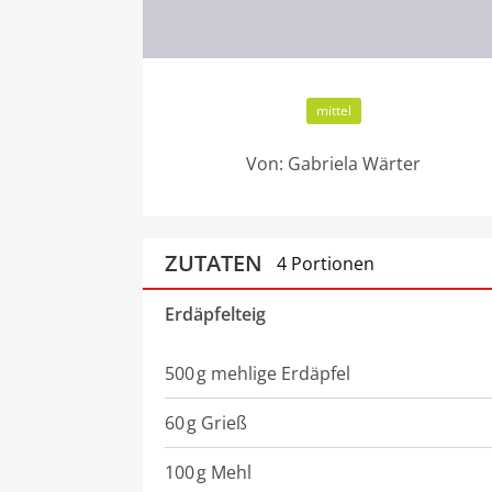
mittel
Von:
Gabriela Wärter
ZUTATEN
4 Portionen
Erdäpfelteig
500
g
mehlige Erdäpfel
60
g
Grieß
100
g
Mehl