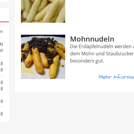
on
Mohnnudeln
kJ
Die Erdäpfelnudeln werden a
al
dem Mohn und Staubzucker b
besonders gut.
 g
 g
Mehr Informat
 g
 g
 g
 g