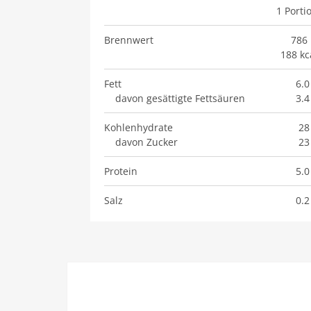
1
Porti
Brennwert
786 
188 kc
Fett
6.0
davon gesättigte Fettsäuren
3.4
Kohlenhydrate
28
davon Zucker
23
Protein
5.0
Salz
0.2