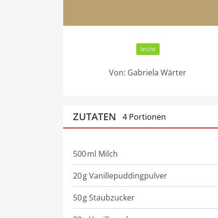
leicht
Von:
Gabriela Wärter
ZUTATEN
4 Portionen
500
ml
Milch
20
g
Vanillepuddingpulver
50
g
Staubzucker