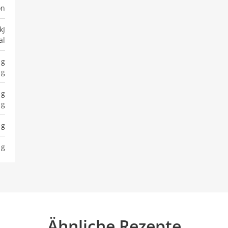
on
kJ
al
 g
 g
 g
 g
 g
 g
Ähnliche Rezepte