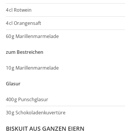
4
cl
Rotwein
4
cl
Orangensaft
60
g
Marillenmarmelade
zum Bestreichen
10
g
Marillenmarmelade
Glasur
400
g
Punschglasur
30
g
Schokoladenkuvertüre
BISKUIT AUS GANZEN EIERN