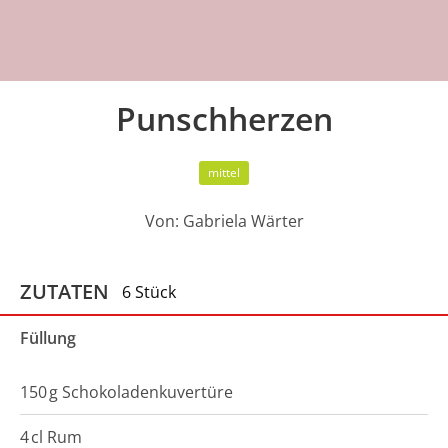
Punschherzen
mittel
Von:
Gabriela Wärter
ZUTATEN
6 Stück
Füllung
150
g
Schokoladenkuvertüre
4
cl
Rum