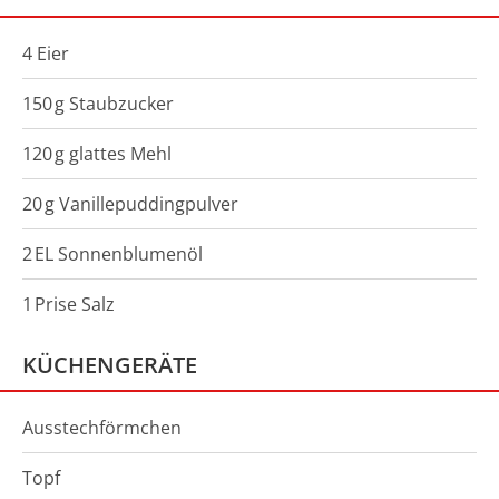
4 Eier
150
g
Staubzucker
120
g
glattes Mehl
20
g
Vanillepuddingpulver
2
EL
Sonnenblumenöl
1
Prise
Salz
KÜCHENGERÄTE
Ausstechförmchen
Topf