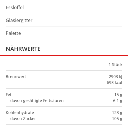
Esslöffel
Glasiergitter
Palette
NÄHRWERTE
1
Stück
Brennwert
2903 kJ
693 kcal
Fett
15 g
davon gesättigte Fettsäuren
6.1 g
Kohlenhydrate
123 g
davon Zucker
105 g