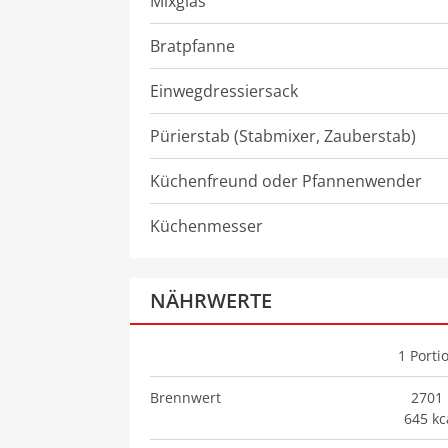
Mixglas
Bratpfanne
Einwegdressiersack
Pürierstab (Stabmixer, Zauberstab)
Küchenfreund oder Pfannenwender
Küchenmesser
NÄHRWERTE
1
Porti
Brennwert
2701 
645 kc