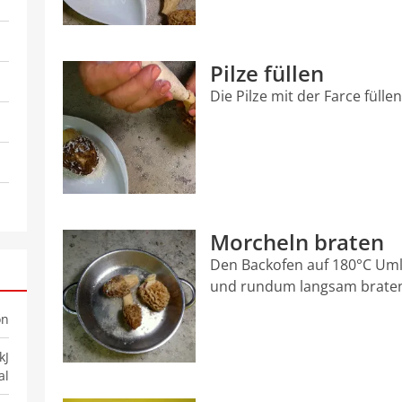
Pilze füllen
Die Pilze mit der Farce füll
Morcheln braten
Den Backofen auf 180°C Umlu
und rundum langsam braten
on
kJ
al