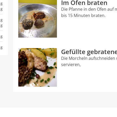
Im Ofen braten
 g
 g
Die Pfanne in den Ofen auf m
bis 15 Minuten braten.
 g
 g
 g
 g
Gefüllte gebraten
Die Morcheln aufschneiden 
servieren,