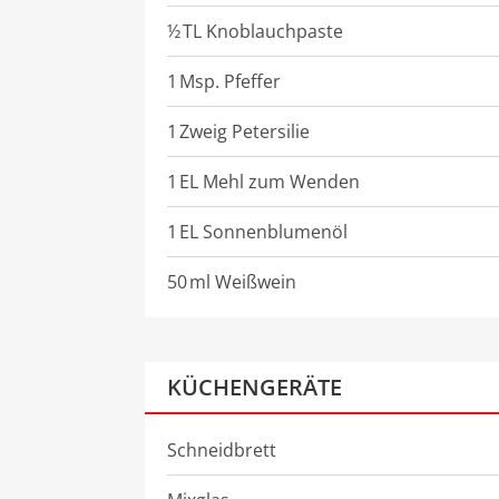
½
TL
Knoblauchpaste
1
Msp.
Pfeffer
1
Zweig
Petersilie
1
EL
Mehl zum Wenden
1
EL
Sonnenblumenöl
50
ml
Weißwein
KÜCHENGERÄTE
Schneidbrett