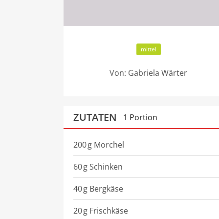
mittel
Von:
Gabriela Wärter
ZUTATEN
1 Portion
200
g
Morchel
60
g
Schinken
40
g
Bergkäse
20
g
Frischkäse