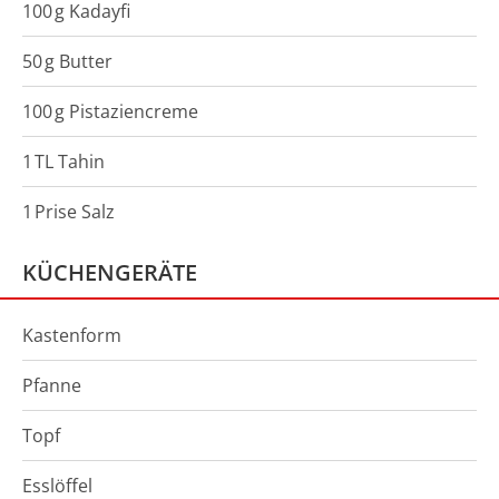
100
g
Kadayfi
50
g
Butter
100
g
Pistaziencreme
1
TL
Tahin
1
Prise
Salz
KÜCHENGERÄTE
Kastenform
Pfanne
Topf
Esslöffel