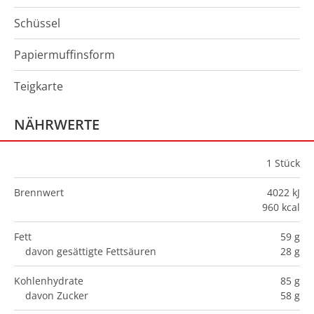
Schüssel
Papiermuffinsform
Teigkarte
NÄHRWERTE
1
Stück
Brennwert
4022 kJ
960 kcal
Fett
59 g
davon gesättigte Fettsäuren
28 g
Kohlenhydrate
85 g
davon Zucker
58 g