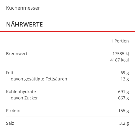
Küchenmesser
NÄHRWERTE
1
Portion
Brennwert
17535 kJ
4187 kcal
Fett
69 g
davon gesättigte Fettsäuren
13 g
Kohlenhydrate
691 g
davon Zucker
667 g
Protein
155 g
Salz
3.2 g