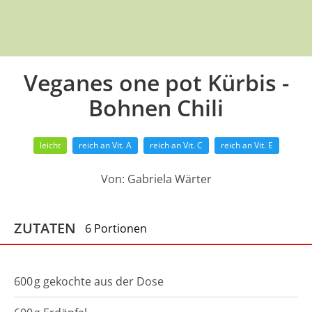
Veganes one pot Kürbis -
Bohnen Chili
leicht
reich an Vit. A
reich an Vit. C
reich an Vit. E
Von:
Gabriela Wärter
ZUTATEN
6 Portionen
600
g
gekochte aus der Dose