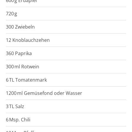
600
g
Erdäpfel
720
g
300 Zwiebeln
12 Knoblauchzehen
360 Paprika
300
ml
Rotwein
6
TL
Tomatenmark
1200
ml
Gemüsefond oder Wasser
3
TL
Salz
6
Msp.
Chili