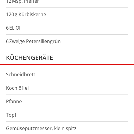
12
Msp.
Pfeffer
120
g
Kürbiskerne
6
EL
Öl
6
Zweige
Petersiliengrün
KÜCHENGERÄTE
Schneidbrett
Kochlöffel
Pfanne
Topf
Gemüseputzmesser, klein spitz