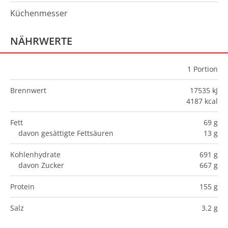
Küchenmesser
NÄHRWERTE
1
Portion
Brennwert
17535 kJ
4187 kcal
Fett
69 g
davon gesättigte Fettsäuren
13 g
Kohlenhydrate
691 g
davon Zucker
667 g
Protein
155 g
Salz
3.2 g