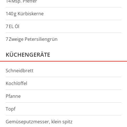
14
Msp.
Pfeffer
140
g
Kürbiskerne
7
EL
Öl
7
Zweige
Petersiliengrün
KÜCHENGERÄTE
Schneidbrett
Kochlöffel
Pfanne
Topf
Gemüseputzmesser, klein spitz