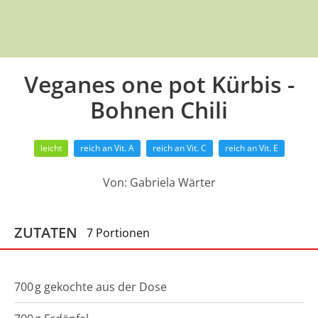
Veganes one pot Kürbis -
Bohnen Chili
leicht
reich an Vit. A
reich an Vit. C
reich an Vit. E
Von:
Gabriela Wärter
ZUTATEN
7 Portionen
700
g
gekochte aus der Dose