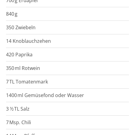
700
g
Erdäpfel
840
g
350 Zwiebeln
14 Knoblauchzehen
420 Paprika
350
ml
Rotwein
7
TL
Tomatenmark
1400
ml
Gemüsefond oder Wasser
3 ½
TL
Salz
7
Msp.
Chili