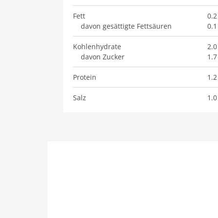
Fett
0.2
davon gesättigte Fettsäuren
0.1
Kohlenhydrate
2.0
davon Zucker
1.7
Protein
1.2
Salz
1.0