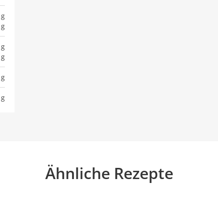
 g
 g
 g
 g
 g
 g
Ähnliche Rezepte