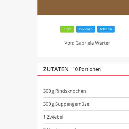
leicht
low carb
fettarm
Von:
Gabriela Wärter
ZUTATEN
10 Portionen
300
g
Rindsknochen
300
g
Suppengemüse
1 Zwiebel