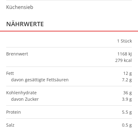
Küchensieb
NÄHRWERTE
1
Stück
Brennwert
1168 kJ
279 kcal
Fett
12 g
davon gesättigte Fettsäuren
7.2 g
Kohlenhydrate
36 g
davon Zucker
3.9 g
Protein
5.5 g
Salz
0.5 g