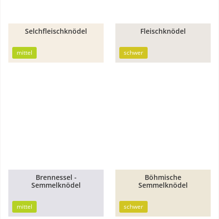
Selchfleischknödel
Fleischknödel
30min
1h
mittel
schwer
Brennessel -
Böhmische
Semmelknödel
Semmelknödel
30min
1h
mittel
schwer