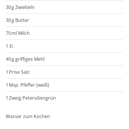
30
g
Zwiebeln
30
g
Butter
70
ml
Milch
1 Ei
40
g
griffiges Mehl
1
Prise
Salz
1
Msp.
Pfeffer (weiß)
1
Zweig
Petersiliengrün
Wasser zum Kochen