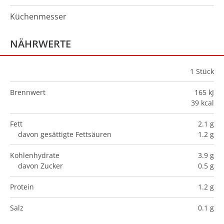
Küchenmesser
NÄHRWERTE
1
Stück
Brennwert
165 kJ
39 kcal
Fett
2.1 g
davon gesättigte Fettsäuren
1.2 g
Kohlenhydrate
3.9 g
davon Zucker
0.5 g
Protein
1.2 g
Salz
0.1 g