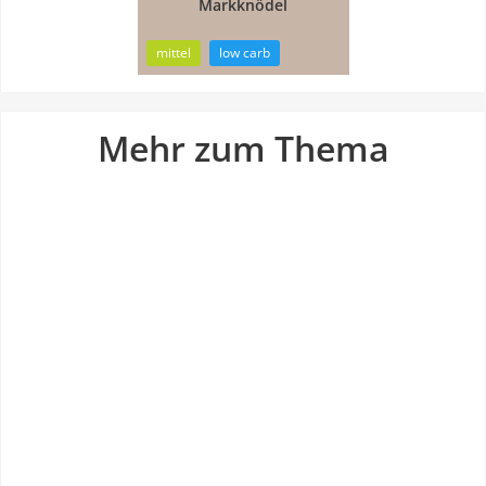
Markknödel
28min
mittel
low carb
Mehr zum Thema