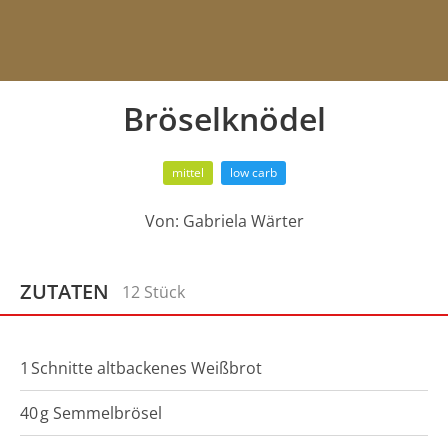
Bröselknödel
mittel
low carb
Von:
Gabriela Wärter
ZUTATEN
12 Stück
1
Schnitte
altbackenes Weißbrot
40
g
Semmelbrösel