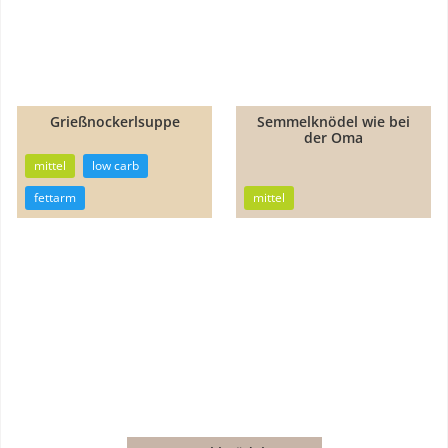
Grießnockerlsuppe
Semmelknödel wie bei
der Oma
25min
35min
mittel
low carb
fettarm
mittel