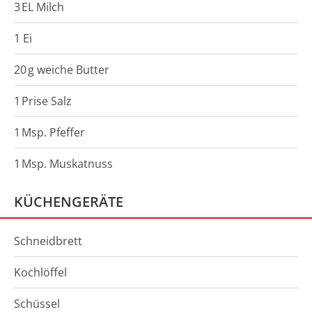
3
EL
Milch
1 Ei
20
g
weiche Butter
1
Prise
Salz
1
Msp.
Pfeffer
1
Msp.
Muskatnuss
KÜCHENGERÄTE
Schneidbrett
Kochlöffel
Schüssel