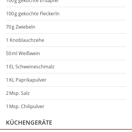
100
g
gekochte Erdäpfel
100
g
gekochte Fleckerln
70
g
Zwiebeln
1 Knoblauchzehe
50
ml
Weißwein
1
EL
Schweineschmalz
1
KL
Paprikapulver
2
Msp.
Salz
1
Msp.
Chilipulver
KÜCHENGERÄTE