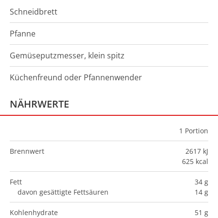
Schneidbrett
Pfanne
Gemüseputzmesser, klein spitz
Küchenfreund oder Pfannenwender
NÄHRWERTE
1
Portion
Brennwert
2617 kJ
625 kcal
Fett
34 g
davon gesättigte Fettsäuren
14 g
Kohlenhydrate
51 g