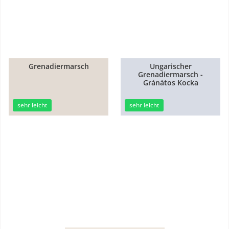
Grenadiermarsch
Ungarischer
Grenadiermarsch -
15min
25min
Gránátos Kocka
sehr leicht
sehr leicht