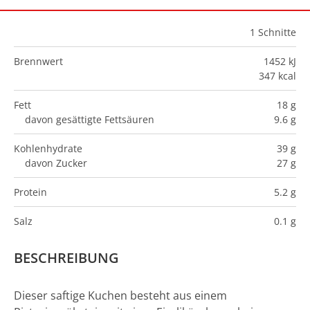
1
Schnitte
Brennwert
1452 kJ
347 kcal
Fett
18 g
davon gesättigte Fettsäuren
9.6 g
Kohlenhydrate
39 g
davon Zucker
27 g
Protein
5.2 g
Salz
0.1 g
BESCHREIBUNG
Dieser saftige Kuchen besteht aus einem