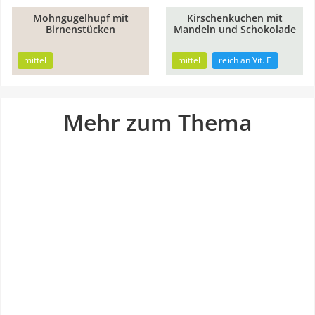
Mohngugelhupf mit
Kirschenkuchen mit
1h
1h
Birnenstücken
Mandeln und Schokolade
5min
5min
mittel
mittel
reich an Vit. E
Mehr zum Thema