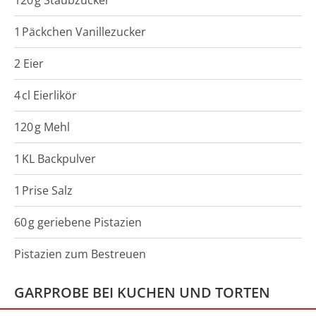
120
g
Staubzucker
1
Päckchen
Vanillezucker
2 Eier
4
cl
Eierlikör
120
g
Mehl
1
KL
Backpulver
1
Prise
Salz
60
g
geriebene Pistazien
Pistazien zum Bestreuen
GARPROBE BEI KUCHEN UND TORTEN