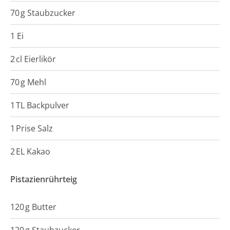
70
g
Staubzucker
1 Ei
2
cl
Eierlikör
70
g
Mehl
1
TL
Backpulver
1
Prise
Salz
2
EL
Kakao
Pistazienrührteig
120
g
Butter