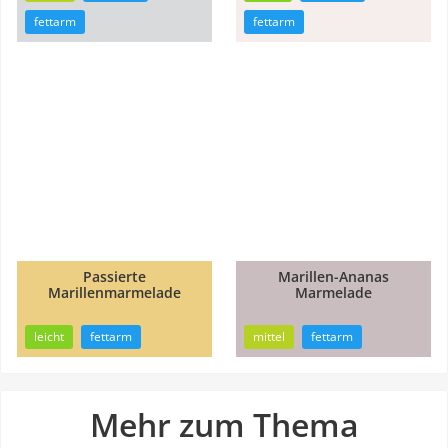
fettarm
fettarm
Passierte
Marillen-Ananas
1h
Marillenmarmelade
Marmelade
35min
25min
leicht
fettarm
mittel
fettarm
Mehr zum Thema