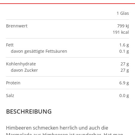
1
Glas
Brennwert
799 kJ
191 kcal
Fett
1.6 g
davon gesättigte Fettsäuren
0.1 g
Kohlenhydrate
27 g
davon Zucker
27 g
Protein
6.9 g
Salz
0.0 g
BESCHREIBUNG
Himbeeren schmecken herrlich und auch die