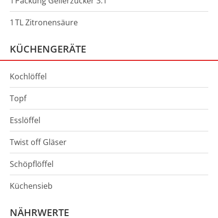
1
Packung
Gelierzucker 3:1
1
TL
Zitronensäure
KÜCHENGERÄTE
Kochlöffel
Topf
Esslöffel
Twist off Gläser
Schöpflöffel
Küchensieb
NÄHRWERTE