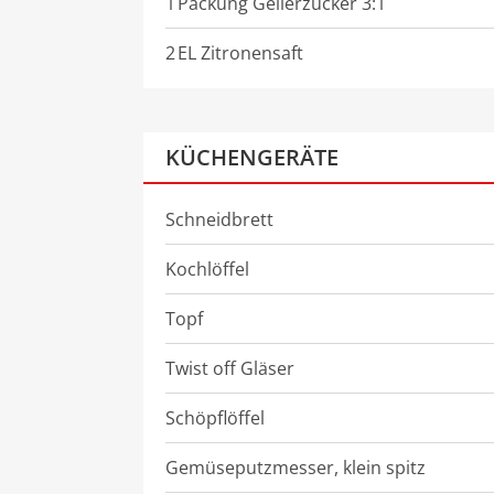
1
Packung
Gelierzucker 3:1
2
EL
Zitronensaft
KÜCHENGERÄTE
Schneidbrett
Kochlöffel
Topf
Twist off Gläser
Schöpflöffel
Gemüseputzmesser, klein spitz