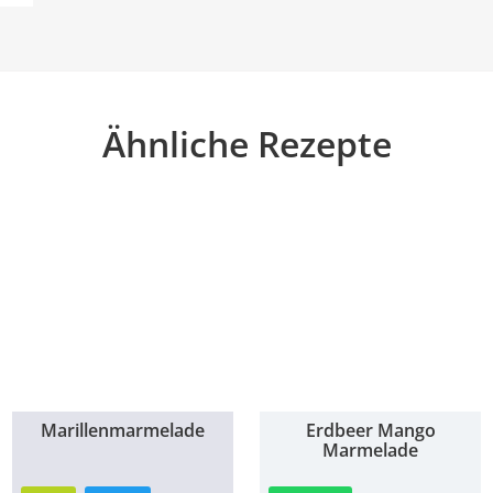
Ähnliche Rezepte
Marillenmarmelade
Erdbeer Mango
1h
Marmelade
20min
32min