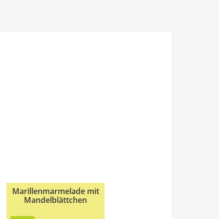
Marillenmarmelade mit
Mandelblättchen
25min