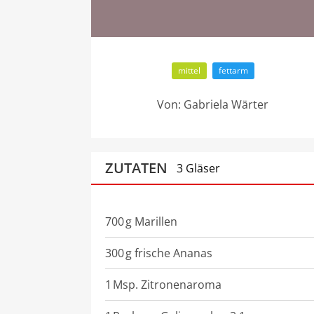
mittel
fettarm
Von:
Gabriela Wärter
ZUTATEN
3 Gläser
700
g
Marillen
300
g
frische Ananas
1
Msp.
Zitronenaroma