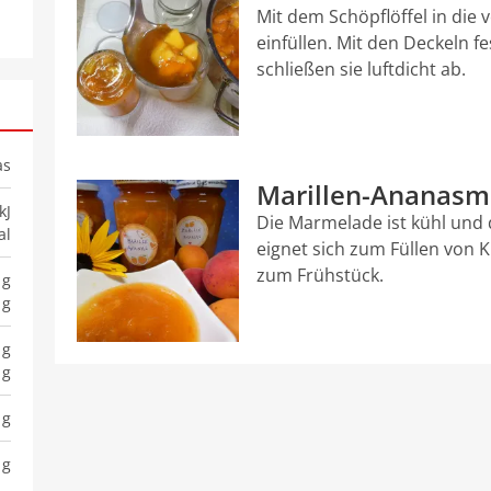
Mit dem Schöpflöffel in die v
einfüllen. Mit den Deckeln fe
schließen sie luftdicht ab.
as
Marillen-Ananas
kJ
Die Marmelade ist kühl und 
al
eignet sich zum Füllen von
zum Frühstück.
 g
 g
 g
 g
 g
 g