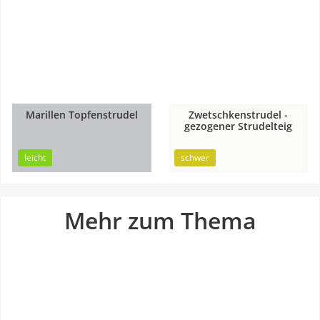
Marillen Topfenstrudel
Zwetschkenstrudel -
1h
gezogener Strudelteig
45min
30min
leicht
schwer
Mehr zum Thema