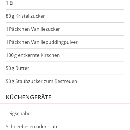
1 Ei
80
g
Kristallzucker
1
Päckchen
Vanillezucker
1
Päckchen
Vanillepuddingpulver
100
g
entkernte Kirschen
50
g
Butter
50
g
Staubzucker zum Bestreuen
KÜCHENGERÄTE
Teigschaber
Schneebesen oder -rute