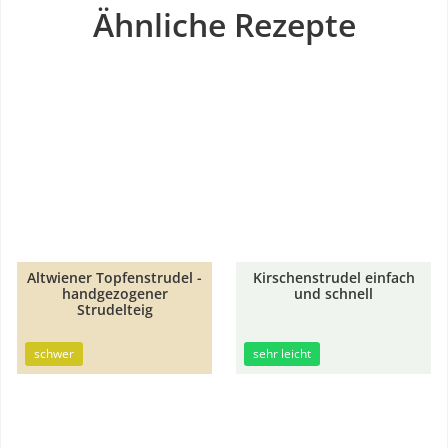
Ähnliche Rezepte
Altwiener Topfenstrudel -
Kirschenstrudel einfach
1h
handgezogener
und schnell
5min
50min
Strudelteig
schwer
sehr leicht