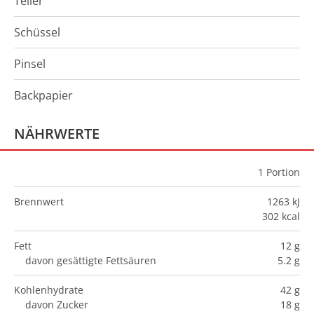
Teller
Schüssel
Pinsel
Backpapier
NÄHRWERTE
1
Portion
Brennwert
1263 kJ
302 kcal
Fett
12 g
davon gesättigte Fettsäuren
5.2 g
Kohlenhydrate
42 g
davon Zucker
18 g