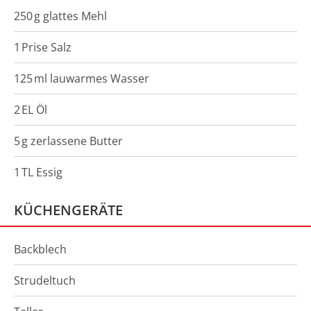
250
g
glattes Mehl
1
Prise
Salz
125
ml
lauwarmes Wasser
2
EL
Öl
5
g
zerlassene Butter
1
TL
Essig
KÜCHENGERÄTE
Backblech
Strudeltuch