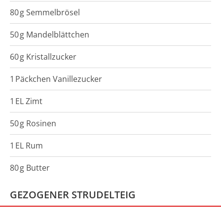
80
g
Semmelbrösel
50
g
Mandelblättchen
60
g
Kristallzucker
1
Päckchen
Vanillezucker
1
EL
Zimt
50
g
Rosinen
1
EL
Rum
80
g
Butter
GEZOGENER STRUDELTEIG