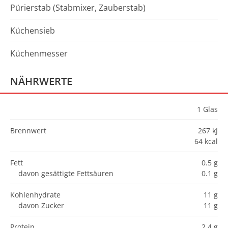
Pürierstab (Stabmixer, Zauberstab)
Küchensieb
Küchenmesser
NÄHRWERTE
1
Glas
Brennwert
267 kJ
64 kcal
Fett
0.5 g
davon gesättigte Fettsäuren
0.1 g
Kohlenhydrate
11 g
davon Zucker
11 g
Protein
2.4 g