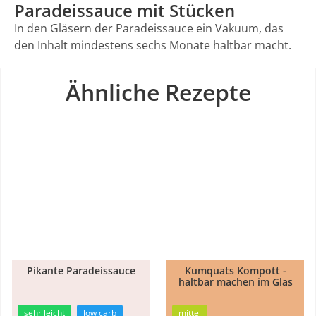
Paradeissauce mit Stücken
In den Gläsern der Paradeissauce ein Vakuum, das
den Inhalt mindestens sechs Monate haltbar macht.
Ähnliche Rezepte
Pikante Paradeissauce
Kumquats Kompott -
1h
haltbar machen im Glas
20min
10min
sehr leicht
low carb
mittel