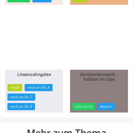
Löwenzahngelee
Kirschenkompott -
6h
haltbar im Glas
30min
44min
mittel
reich an Vit. A
reich an Vit. C
reich an Vit. E
sehr leicht
fettarm
Mehr zum Thema