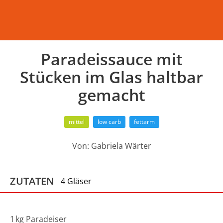
Paradeissauce mit
Stücken im Glas haltbar
gemacht
mittel
low carb
fettarm
Von:
Gabriela Wärter
ZUTATEN
4 Gläser
1
kg
Paradeiser