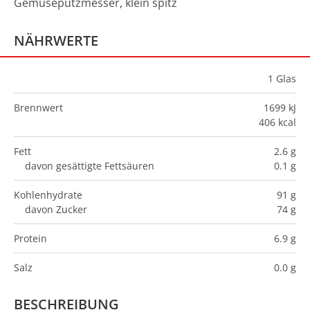
Gemüseputzmesser, klein spitz
NÄHRWERTE
1
Glas
Brennwert
1699 kJ
406 kcal
Fett
2.6 g
davon gesättigte Fettsäuren
0.1 g
Kohlenhydrate
91 g
davon Zucker
74 g
Protein
6.9 g
Salz
0.0 g
BESCHREIBUNG