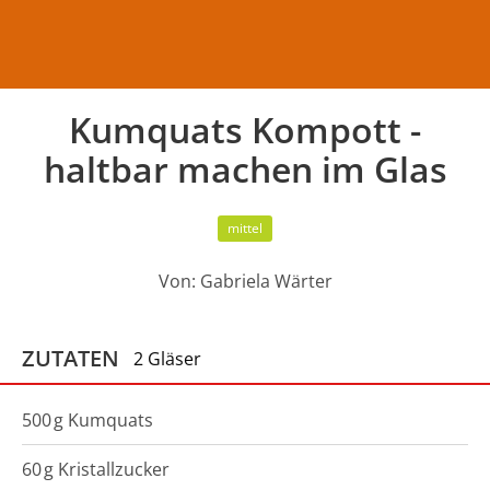
Kumquats Kompott -
haltbar machen im Glas
mittel
Von:
Gabriela Wärter
ZUTATEN
2 Gläser
500
g
Kumquats
60
g
Kristallzucker