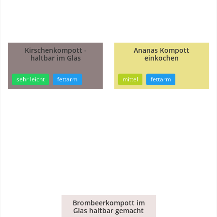
Kirschenkompott -
Ananas Kompott
1h
haltbar im Glas
einkochen
44min
35min
sehr leicht
fettarm
mittel
fettarm
Brombeerkompott im
Glas haltbar gemacht
1h