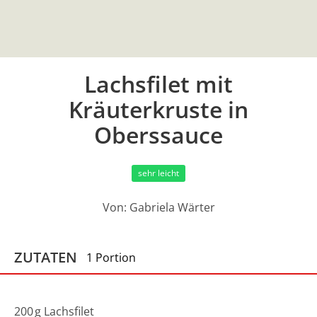
Lachsfilet mit
Kräuterkruste in
Oberssauce
sehr leicht
Von:
Gabriela Wärter
ZUTATEN
1 Portion
200
g
Lachsfilet