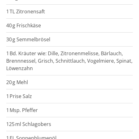
1
TL
Zitronensaft
40
g
Frischkäse
30
g
Semmelbrösel
1
Bd.
Kräuter wie: Dille, Zitronenmelisse, Bärlauch,
Brennnessel, Grisch, Schnittlauch, Vogelmiere, Spinat,
Löwenzahn
20
g
Mehl
1
Prise
Salz
1
Msp.
Pfeffer
125
ml
Schlagobers
1
EL
Sonnenblumenöl