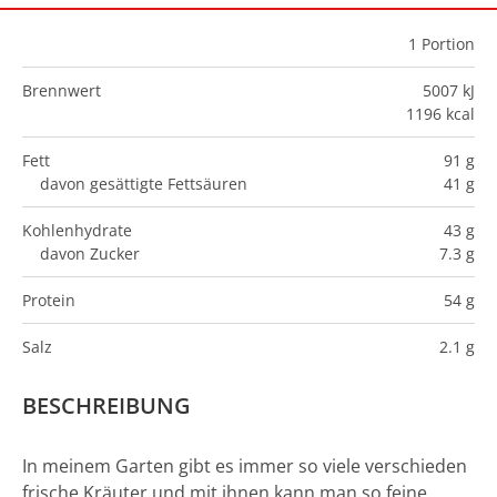
1
Portion
Brennwert
5007 kJ
1196 kcal
Fett
91 g
davon gesättigte Fettsäuren
41 g
Kohlenhydrate
43 g
davon Zucker
7.3 g
Protein
54 g
Salz
2.1 g
BESCHREIBUNG
In meinem Garten gibt es immer so viele verschieden
frische Kräuter und mit ihnen kann man so feine