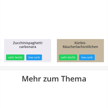
Zucchinispaghetti
Kürbis-
carbonara
Räucherlachsröllchen
25min
15min
sehr leicht
low carb
sehr leicht
low carb
Mehr zum Thema