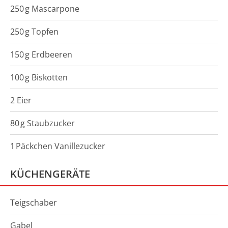
250
g
Mascarpone
250
g
Topfen
150
g
Erdbeeren
100
g
Biskotten
2 Eier
80
g
Staubzucker
1
Päckchen
Vanillezucker
KÜCHENGERÄTE
Teigschaber
Gabel