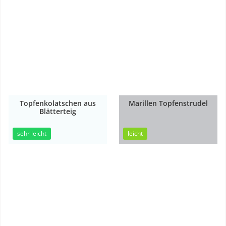
Topfenkolatschen aus
Marillen Topfenstrudel
Blätterteig
30min
45min
sehr leicht
leicht