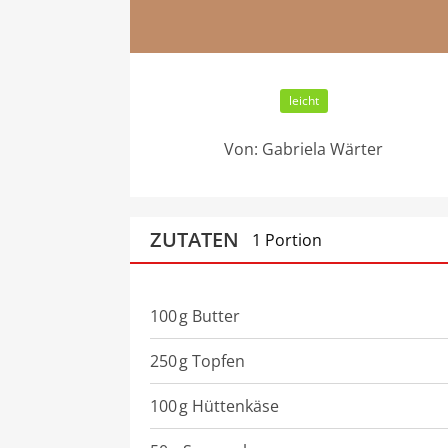
leicht
Von:
Gabriela Wärter
ZUTATEN
1 Portion
100
g
Butter
250
g
Topfen
100
g
Hüttenkäse