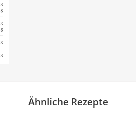
 g
 g
 g
 g
 g
 g
Ähnliche Rezepte