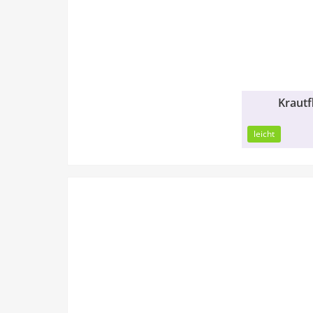
Krautf
30min
leicht