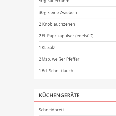
50
g
Sauerrahm
30
g
kleine Zwiebeln
2 Knoblauchzehen
2
EL
Paprikapulver (edelsüß)
1
KL
Salz
2
Msp.
weißer Pfeffer
1
Bd.
Schnittlauch
KÜCHENGERÄTE
Schneidbrett