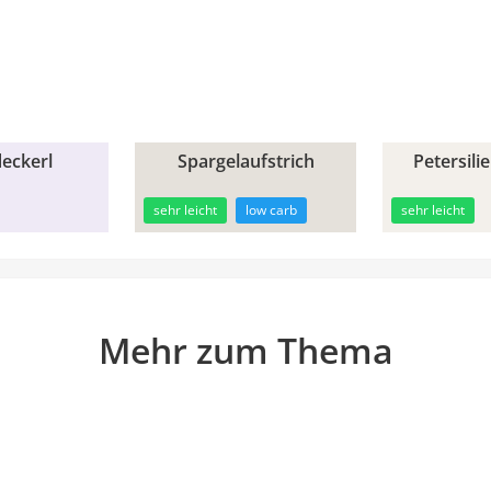
leckerl
Spargelaufstrich
Petersili
30min
30min
sehr leicht
low carb
sehr leicht
Mehr zum Thema