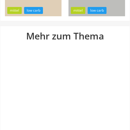
21min
50min
mittel
low carb
mittel
low carb
Mehr zum Thema