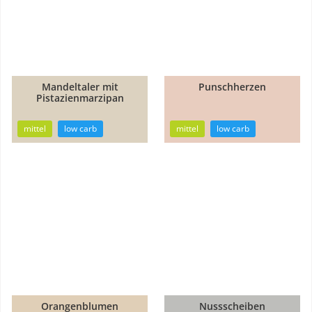
Mandeltaler mit
Punschherzen
2h
1h
Pistazienmarzipan
18min
20min
mittel
low carb
mittel
low carb
Orangenblumen
Nussscheiben
1h
1h