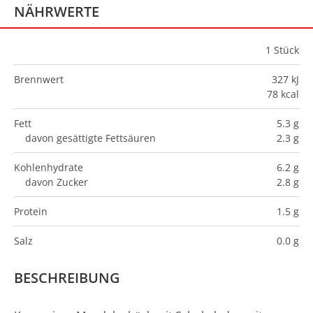
NÄHRWERTE
1
Stück
Brennwert
327 kJ
78 kcal
Fett
5.3 g
davon gesättigte Fettsäuren
2.3 g
Kohlenhydrate
6.2 g
davon Zucker
2.8 g
Protein
1.5 g
Salz
0.0 g
BESCHREIBUNG