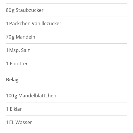
80
g
Staubzucker
1
Päckchen
Vanillezucker
70
g
Mandeln
1
Msp.
Salz
1 Eidotter
Belag
100
g
Mandelblättchen
1 Eiklar
1
EL
Wasser