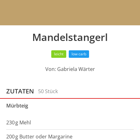
Mandelstangerl
leicht
low carb
Von:
Gabriela Wärter
ZUTATEN
50 Stück
Mürbteig
230
g
Mehl
200
g
Butter oder Margarine