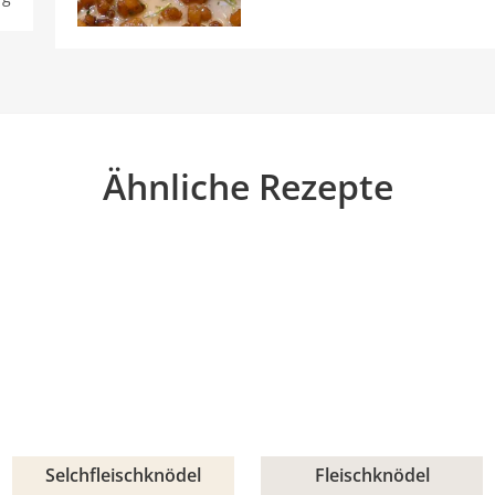
Ähnliche Rezepte
Selchfleischknödel
Fleischknödel
30min
1h