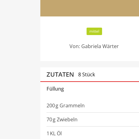
mittel
Von:
Gabriela Wärter
ZUTATEN
8 Stück
Füllung
200
g
Grammeln
70
g
Zwiebeln
1
KL
Öl