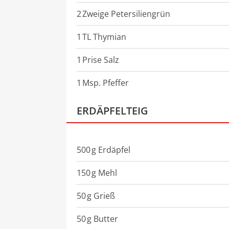
2
Zweige
Petersiliengrün
1
TL
Thymian
1
Prise
Salz
1
Msp.
Pfeffer
ERDÄPFELTEIG
500
g
Erdäpfel
150
g
Mehl
50
g
Grieß
50
g
Butter