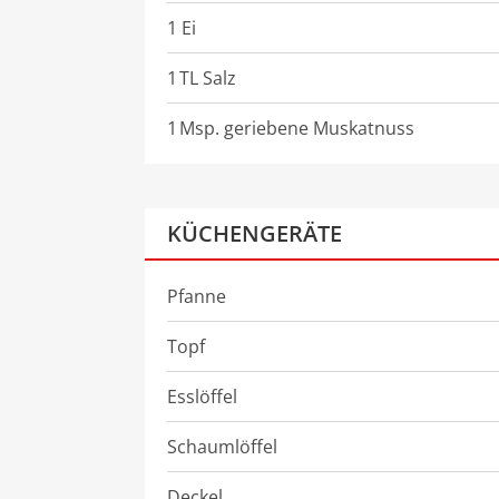
1 Ei
1
TL
Salz
1
Msp.
geriebene Muskatnuss
KÜCHENGERÄTE
Pfanne
Topf
Esslöffel
Schaumlöffel
Deckel