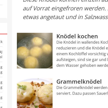
auf Vorrat eingefroren werden.
etwas angetaut und in Salzwass
Knödel kochen
ck
Die Knödel in wallendes Ko
reduzieren und die Knödel e
kJ
einem Kochlöffel vorsichti
al
aufsteigen, sind sie gar un
dem Wasser gehoben werde
 g
 g
Grammelknödel
 g
 g
Die Grammelknödel werden a
serviert. Dazu passen Sauerk
 g
 g