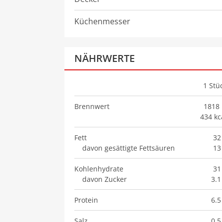
Küchenmesser
NÄHRWERTE
1
Stü
Brennwert
1818 
434 kc
Fett
32
davon gesättigte Fettsäuren
13
Kohlenhydrate
31
davon Zucker
3.1
Protein
6.5
Salz
0.5