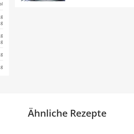
al
 g
 g
 g
 g
 g
 g
Ähnliche Rezepte