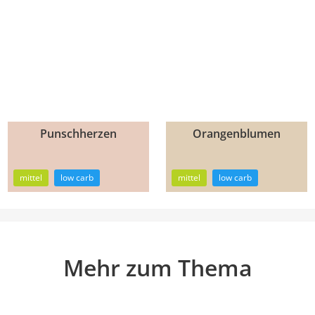
Punschherzen
Orangenblumen
1h
1h
20min
21min
mittel
low carb
mittel
low carb
Mehr zum Thema