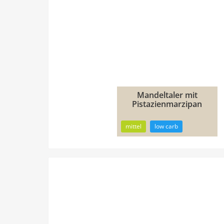
Mandeltaler mit
2h
Pistazienmarzipan
18min
mittel
low carb