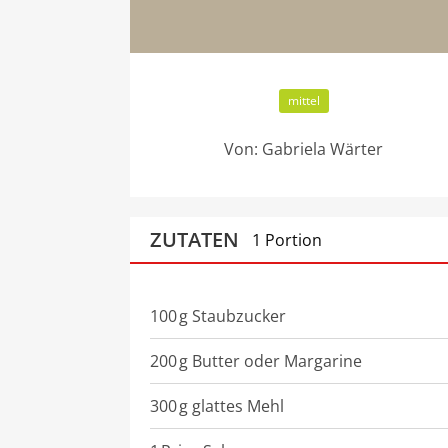
mittel
Von:
Gabriela Wärter
ZUTATEN
1 Portion
100
g
Staubzucker
200
g
Butter oder Margarine
300
g
glattes Mehl