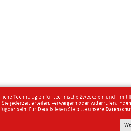
iche Technologien für technische Zwecke ein und – mit Ih
ie jederzeit erteilen, verweigern oder widerrufen, indem
gbar sein. Für Details lesen Sie bitte unsere
Datenschu
Weihnachts