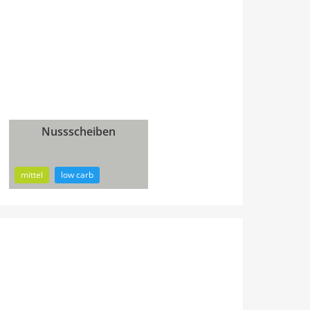
Nussscheiben
1h
50min
mittel
low carb