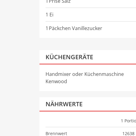
1
Prise
Salz
1 Ei
1
Päckchen
Vanillezucker
KÜCHENGERÄTE
Handmixer oder Küchenmaschine
Kenwood
NÄHRWERTE
1
Porti
Brennwert
12638 