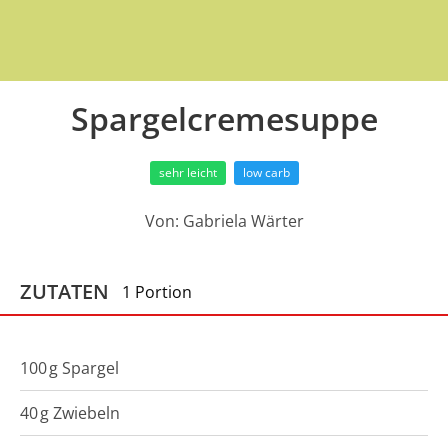
Spargelcremesuppe
sehr leicht
low carb
Von:
Gabriela Wärter
ZUTATEN
1 Portion
100
g
Spargel
40
g
Zwiebeln