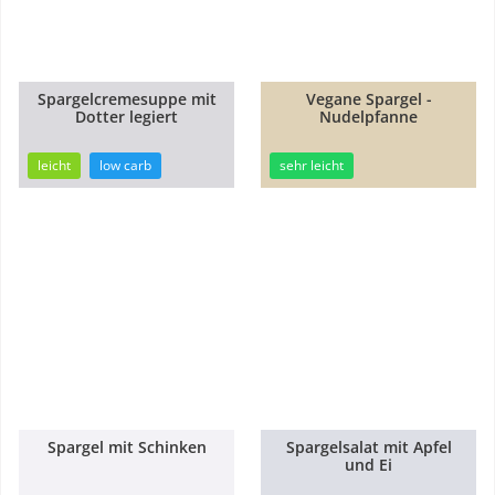
Spargelcremesuppe mit
Vegane Spargel -
Dotter legiert
Nudelpfanne
30min
21min
leicht
low carb
sehr leicht
Spargel mit Schinken
Spargelsalat mit Apfel
und Ei
15min
20min