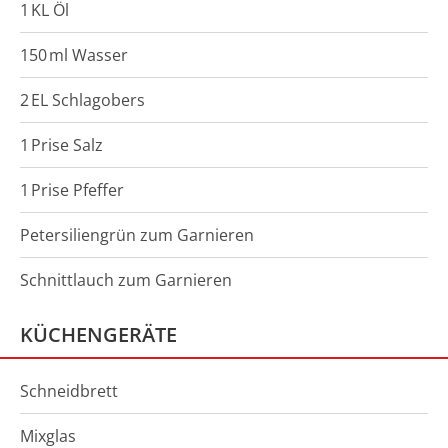
1
KL
Öl
150
ml
Wasser
2
EL
Schlagobers
1
Prise
Salz
1
Prise
Pfeffer
Petersiliengrün zum Garnieren
Schnittlauch zum Garnieren
KÜCHENGERÄTE
Schneidbrett
Mixglas