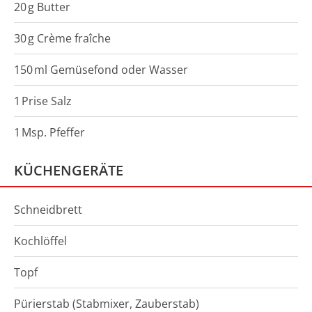
20
g
Butter
30
g
Crème fraîche
150
ml
Gemüsefond oder Wasser
1
Prise
Salz
1
Msp.
Pfeffer
KÜCHENGERÄTE
Schneidbrett
Kochlöffel
Topf
Pürierstab (Stabmixer, Zauberstab)