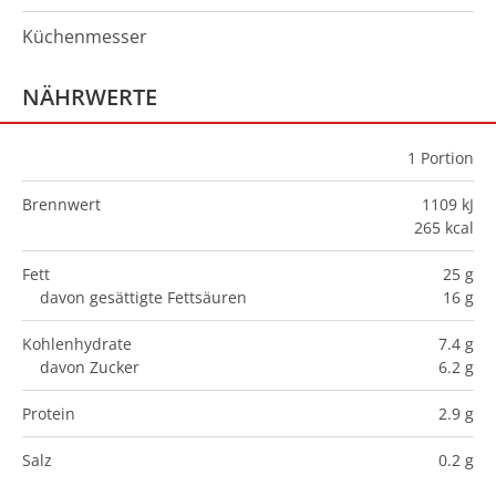
Küchenmesser
NÄHRWERTE
1
Portion
Brennwert
1109 kJ
265 kcal
Fett
25 g
davon gesättigte Fettsäuren
16 g
Kohlenhydrate
7.4 g
davon Zucker
6.2 g
Protein
2.9 g
Salz
0.2 g