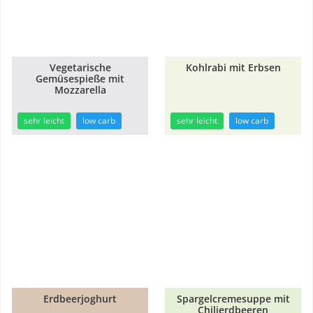
Vegetarische
Kohlrabi mit Erbsen
Gemüsespieße mit
20min
20min
Mozzarella
sehr leicht
low carb
sehr leicht
low carb
Erdbeerjoghurt
Spargelcremesuppe mit
Chilierdbeeren
15min
25min