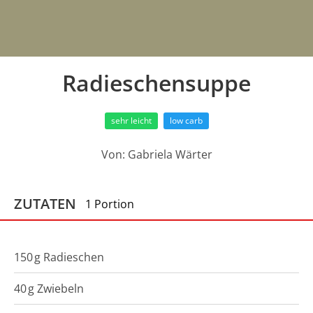
Radieschensuppe
sehr leicht
low carb
Von:
Gabriela Wärter
ZUTATEN
1 Portion
150
g
Radieschen
40
g
Zwiebeln