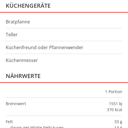
KÜCHENGERÄTE
Bratpfanne
Teller
Küchenfreund oder Pfannenwender
Küchenmesser
NÄHRWERTE
1
Portion
Brennwert
1551 kJ
370 kcal
Fett
33 g
davon gesättigte Fettsäuren
14 g