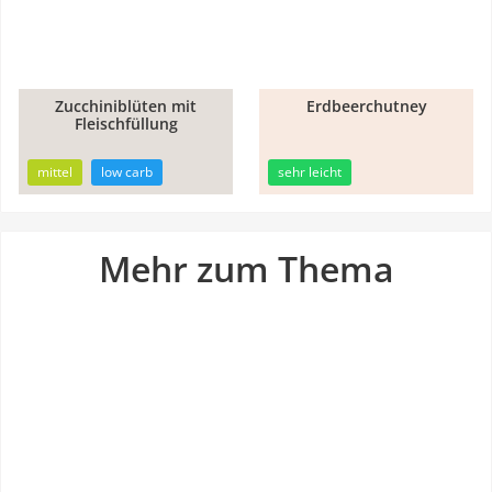
Zucchiniblüten mit
Erdbeerchutney
Fleischfüllung
25min
18min
mittel
low carb
sehr leicht
Mehr zum Thema