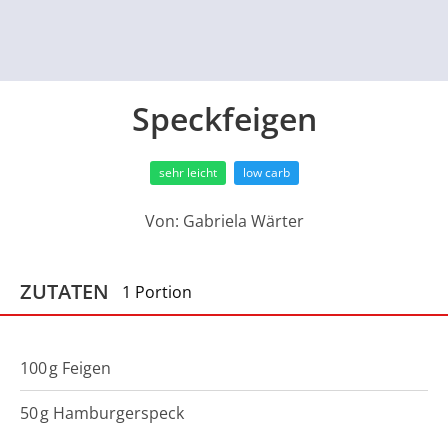
Speckfeigen
sehr leicht
low carb
Von:
Gabriela Wärter
ZUTATEN
1 Portion
100
g
Feigen
50
g
Hamburgerspeck