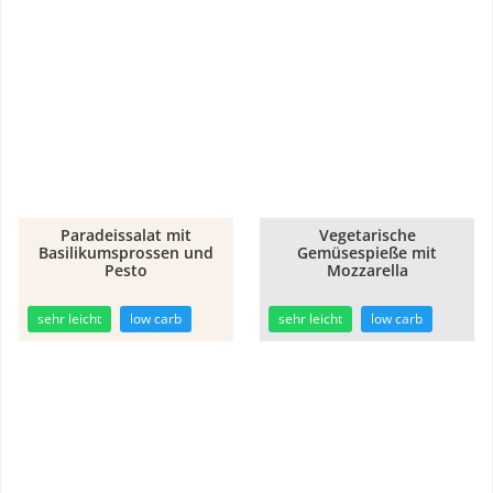
Paradeissalat mit
Vegetarische
Basilikumsprossen und
Gemüsespieße mit
10min
20min
Pesto
Mozzarella
sehr leicht
low carb
sehr leicht
low carb